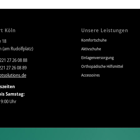
t Köln
Unsere Leistungen
Komfortschuhe
e 18
n (am Rudolfplatz)
Aktivschuhe
Einlagenversorgung
221 27 26 08 88
Orthopädische Hilfsmittel
221 27 26 08 89
tsolutions.de
Accessoires
szeiten
is Samstag:
19:00 Uhr