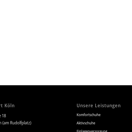
t Köln
Unsere Leistungen
Komfortschuhe
e 18
n (am Rudolfplatz)
Aktivschuhe
Einlagenversorgung